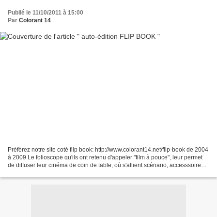
Publié le 11/10/2011 à 15:00
Par
Colorant 14
Préférez notre site coté flip book: http://www.colorant14.net/flip-book de 2004
à 2009 Le folioscope qu'ils ont retenu d'appeler "film à pouce", leur permet
de diffuser leur cinéma de coin de table, où s'allient scénario, accesssoires,
costumes, graphisme...