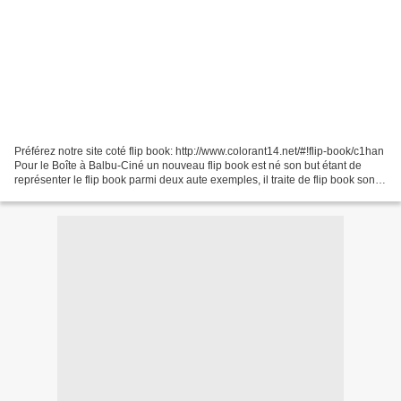
Préférez notre site coté flip book: http://www.colorant14.net/#!flip-book/c1han
Pour le Boîte à Balbu-Ciné un nouveau flip book est né son but étant de
représenter le flip book parmi deux aute exemples, il traite de flip book son
titre " Flip- feuille"...